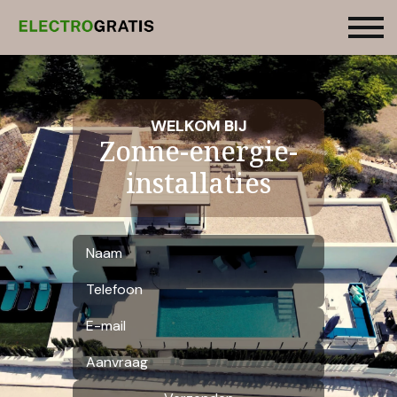
WELKOM BIJ
Zonne-energie-
installaties